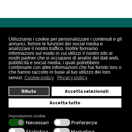
Utilizziamo i cookie per personalizzare i contenuti e gli
Scopri il mondo Pabel Marmi e
annunci, fornire le funzioni dei social media e
Graniti
analizzare il nostro traffico. Inoltre forniamo
informazioni sul modo in cui utilizzi il nostro sito ai
nostri partner che si occupano di analisi dei dati web,
Chiama subito per ogni tua
pubblicità e social media, i quali potrebbero
combinarle con altre informazioni che hai fornito loro o
esigenza
che hanno raccolto in base al tuo utilizzo dei loro
Cookie policy
Privacy policy
servizi.
SERVIZIO CLIENTI
Rifiuto
Accetta selezionati
0323 84 86 10
Accetta tutto
Impostazioni cookie:
Necessari
Preferenze
Statistica
Marketing