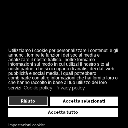
Chiama subito per ogni tua
esigenza
SERVIZIO CLIENTI
0323 84 86 10
Utilizziamo i cookie per personalizzare i contenuti e gli
annunci, fornire le funzioni dei social media e
analizzare il nostro traffico. Inoltre forniamo
informazioni sul modo in cui utilizzi il nostro sito ai
nostri partner che si occupano di analisi dei dati web,
pubblicità e social media, i quali potrebbero
combinarle con altre informazioni che hai fornito loro o
che hanno raccolto in base al tuo utilizzo dei loro
Cookie policy
Privacy policy
servizi.
Vuoi informazioni specifiche?
Che aspetti? Contattaci!
Rifiuto
Accetta selezionati
Offriamo preventivi gratuiti, personalizzati e senza
Accetta tutto
impegno. Non esitare a contattarci anche solo per
Impostazioni cookie:
semplici informazioni su materiali, referenze, saremo