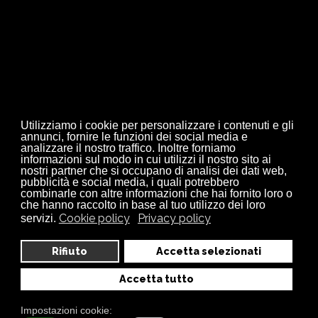
Chiama subito per ogni tua
esigenza
SERVIZIO CLIENTI
0323 84 86 10
Utilizziamo i cookie per personalizzare i contenuti e gli
annunci, fornire le funzioni dei social media e
analizzare il nostro traffico. Inoltre forniamo
informazioni sul modo in cui utilizzi il nostro sito ai
nostri partner che si occupano di analisi dei dati web,
pubblicità e social media, i quali potrebbero
combinarle con altre informazioni che hai fornito loro o
che hanno raccolto in base al tuo utilizzo dei loro
Cookie policy
Privacy policy
servizi.
Vuoi informazioni specifiche?
Che aspetti? Contattaci!
Rifiuto
Accetta selezionati
Offriamo preventivi gratuiti, personalizzati e senza
Accetta tutto
impegno. Non esitare a contattarci anche solo per
Impostazioni cookie:
semplici informazioni su materiali, referenze, saremo